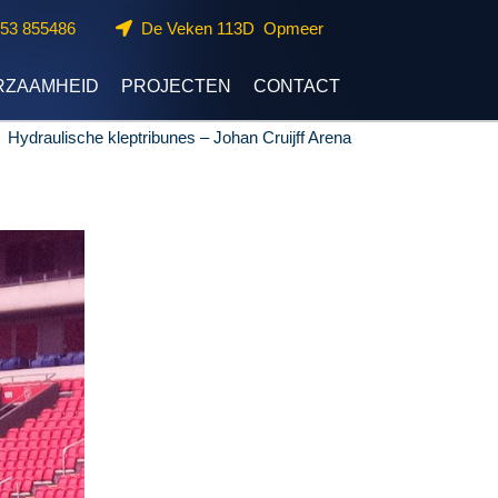
653 855486
De Veken 113D Opmeer
RZAAMHEID
PROJECTEN
CONTACT
←
Hydraulische kleptribunes – Johan Cruijff Arena