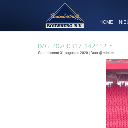
HOME
NI
IMG_20200317_142412_5
Gepubliceerd
31 augustus 2020
|
Door
@mini-m