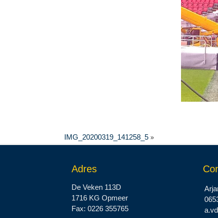
»
IMG_20200319_141258_5
Adres
Con
De Veken 113D
Arja
1716 KG Opmeer
065
Fax: 0226 355765
a.v