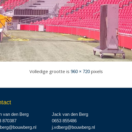
Volledige grootte is
pixels
960 × 720
tact
n van den Berg
Jack van den Berg
3 870387
0653 855486
dberg@bouwberg.nl
j.vdberg@bouwberg.nl