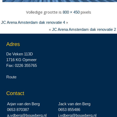
Volledige grootte is
pixels
800 × 450
»
JC Arena Amsterdam dak renovatie 4
«
JC Arena Amsterdam dak renovatie 2
Adres
De Veken 113D
1716 KG Opmeer
Fax: 0226 355765
Route
Contact
Arjan van den Berg
Jack van den Berg
0653 870387
0653 855486
a.vdberg@bouwberg.nl
j.vdberg@bouwberg.nl