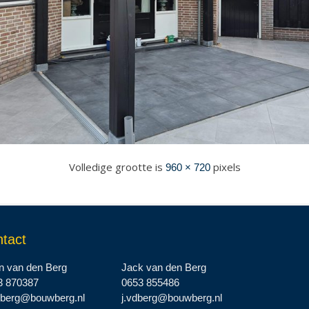
Volledige grootte is
pixels
960 × 720
tact
n van den Berg
Jack van den Berg
3 870387
0653 855486
dberg@bouwberg.nl
j.vdberg@bouwberg.nl