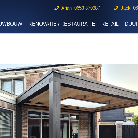
Arjan 0653 870387
Jack 0
EUWBOUW
RENOVATIE / RESTAURATIE
RETAIL
DUU