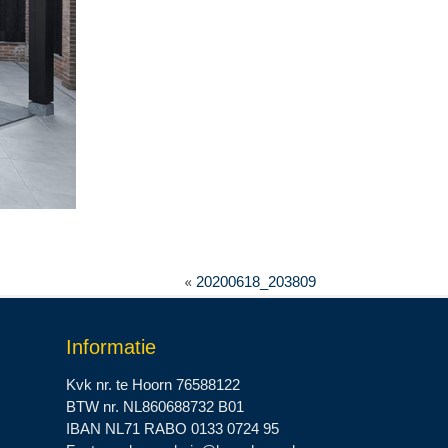
«
20200618_203809
Informatie
Kvk nr. te Hoorn 76588122
BTW nr. NL860688732 B01
IBAN NL71 RABO 0133 0724 95