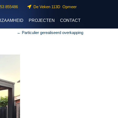
653 855486
De Veken 113D Opmeer
RZAAMHEID
PROJECTEN
CONTACT
←
Particulier gerealiseerd overkapping