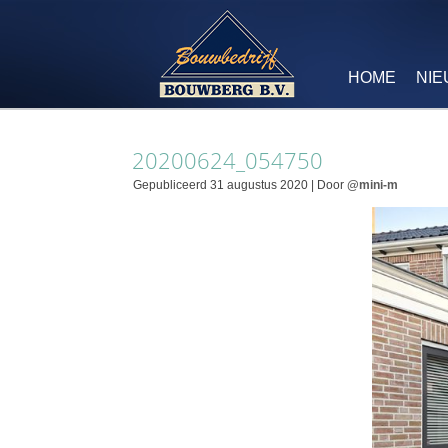
HOME
NI
20200624_054750
Gepubliceerd
31 augustus 2020
|
Door
@mini-m