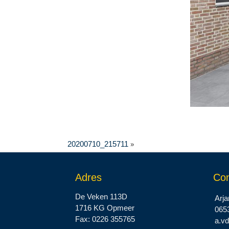
»
20200710_215711
Adres
Con
De Veken 113D
Arja
1716 KG Opmeer
065
Fax: 0226 355765
a.v