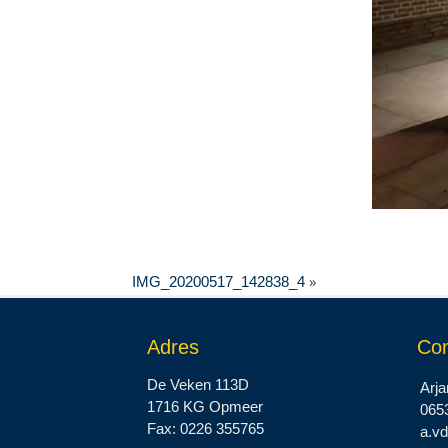
»
IMG_20200517_142838_4
Adres
Con
De Veken 113D
Arja
1716 KG Opmeer
065
Fax: 0226 355765
a.v