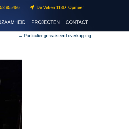
653 855486
De Veken 113D Opmeer
RZAAMHEID
PROJECTEN
CONTACT
←
Particulier gerealiseerd overkapping