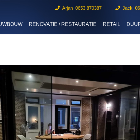
Arjan 0653 870387
Jack 0
EUWBOUW
RENOVATIE / RESTAURATIE
RETAIL
DUU