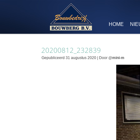
HOME
NI
20200812_232839
Gepubliceerd
31 augustus 2020
|
Door
@mini-m