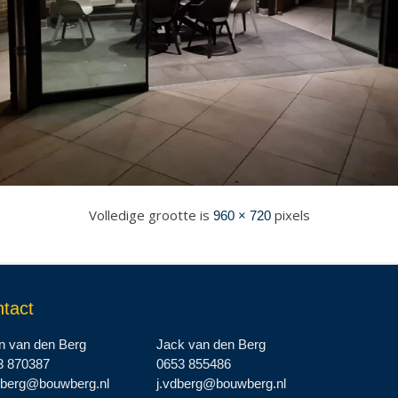
Volledige grootte is
pixels
960 × 720
tact
n van den Berg
Jack van den Berg
3 870387
0653 855486
dberg@bouwberg.nl
j.vdberg@bouwberg.nl