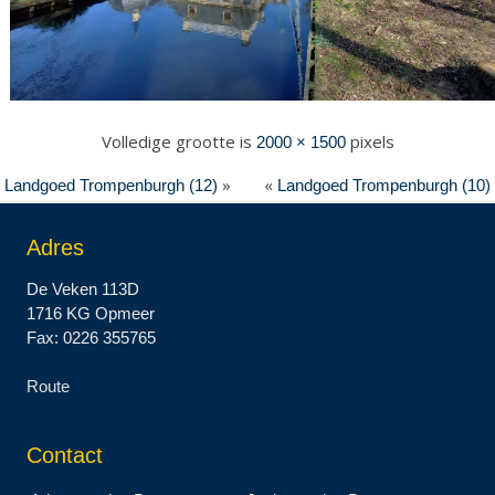
Volledige grootte is
pixels
2000 × 1500
»
«
Landgoed Trompenburgh (12)
Landgoed Trompenburgh (10)
Adres
De Veken 113D
1716 KG Opmeer
Fax: 0226 355765
Route
Contact