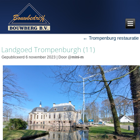
←
Trompenburg restauratie
Landgoed Trompenburgh (11)
Gepubliceerd
6 november 2023
|
Door
@mini-m