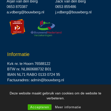
Arjan van den Berg
Jack van den Berg
0653 870387
0653 855486
a.vdberg@bouwberg.nl
j.vdberg@bouwberg.nl
Informatie
Kvk nr. te Hoorn 76588122
BTW nr. NL860688732 B01
IBAN NL71 RABO 0133 0724 95
Factuuradres:
admin@bouwberg.nl
Deze website maakt gebruik van cookies om de website te
2023 © Bouwbedrijf BOUWBERG B.V. |
Privacyverklaring
verbeteren.
Accepteren
Meer informatie
Design by
I-match Webconcepts