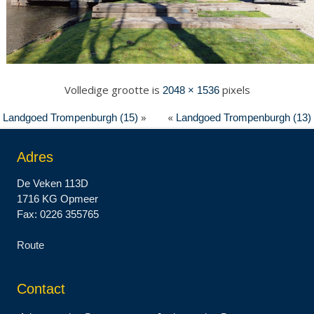
Volledige grootte is
pixels
2048 × 1536
»
«
Landgoed Trompenburgh (15)
Landgoed Trompenburgh (13)
Adres
De Veken 113D
1716 KG Opmeer
Fax: 0226 355765
Route
Contact