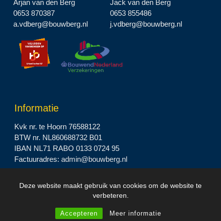
Arjan van den Berg
Jack van den Berg
0653 870387
0653 855486
a.vdberg@bouwberg.nl
j.vdberg@bouwberg.nl
Informatie
Kvk nr. te Hoorn 76588122
BTW nr. NL860688732 B01
IBAN NL71 RABO 0133 0724 95
Factuuradres:
admin@bouwberg.nl
Deze website maakt gebruik van cookies om de website te
2023 © Bouwbedrijf BOUWBERG B.V. |
Privacyverklaring
verbeteren.
Accepteren
Meer informatie
Design by
I-match Webconcepts