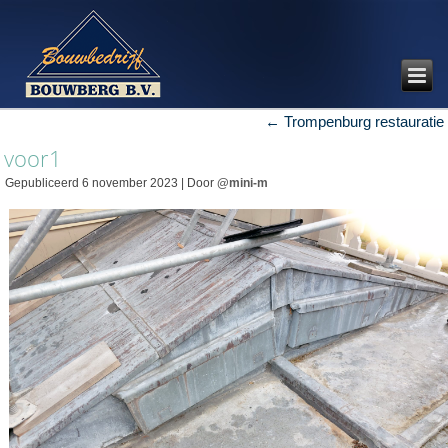
←
Trompenburg restauratie
voor1
Gepubliceerd
6 november 2023
|
Door
@mini-m