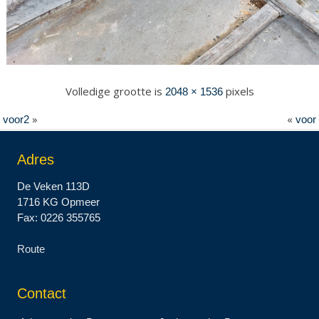
Volledige grootte is
pixels
2048 × 1536
»
«
voor2
voor
Adres
De Veken 113D
1716 KG Opmeer
Fax: 0226 355765
Route
Contact