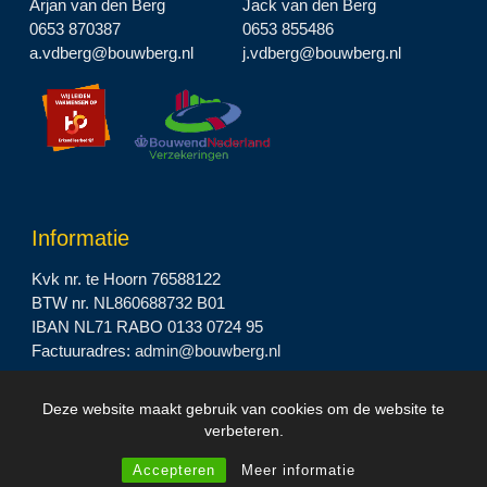
Arjan van den Berg
Jack van den Berg
0653 870387
0653 855486
a.vdberg@bouwberg.nl
j.vdberg@bouwberg.nl
Informatie
Kvk nr. te Hoorn 76588122
BTW nr. NL860688732 B01
IBAN NL71 RABO 0133 0724 95
Factuuradres:
admin@bouwberg.nl
Deze website maakt gebruik van cookies om de website te
2023 © Bouwbedrijf BOUWBERG B.V. |
Privacyverklaring
verbeteren.
Accepteren
Meer informatie
Design by
I-match Webconcepts