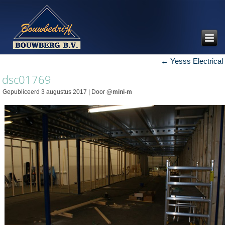
←
Yesss Electrical
dsc01769
Gepubliceerd
3 augustus 2017
|
Door
@mini-m