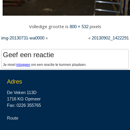
Volledige grootte is
pixels
800 × 532
»
«
img-20130731-wa0000
20130902_1422291
Geef een reactie
Je moet
inloggen
om een reactie te kunnen plaatsen.
Adres
De Veken 113D
1716 KG Opmeer
Fax: 0226 355765
Route