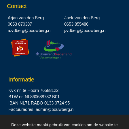
Contact
Arjan van den Berg
Jack van den Berg
0653 870387
0653 855486
a.vdberg@bouwberg.nl
j.vdberg@bouwberg.nl
Informatie
Kvk nr. te Hoorn 76588122
BTW nr. NL860688732 B01
IBAN NL71 RABO 0133 0724 95
Factuuradres:
admin@bouwberg.nl
Deze website maakt gebruik van cookies om de website te
2023 © Bouwbedrijf BOUWBERG B.V. |
Privacyverklaring